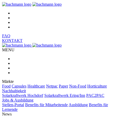
DE
FR
EN
NL
FAQ
KONTAKT
MENU
DE
FR
EN
NL
Märkte
Food
Capsules
Healthcare
Netpac
Paper
Non-Food
Horticulture
Nachhaltigkeit
Solarkraftwerk Hochdorf
Solarkraftwerk Ering/Inn
PAC2PAC
Jobs & Ausbildung
Stellen-Portal
Benefits für Mitarbeitende
Ausbildung
Benefits für
Lernende
News